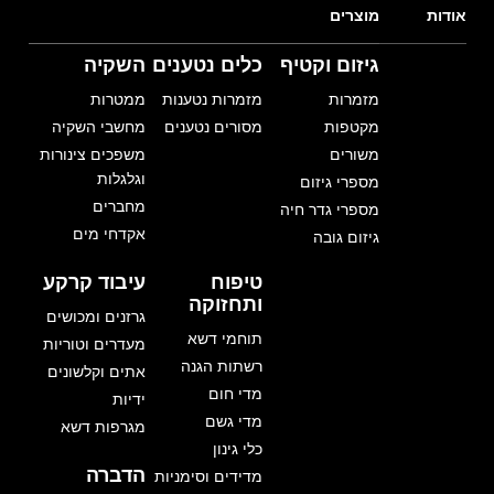
אודות
מוצרים
גיזום וקטיף
כלים נטענים
השקיה
מזמרות
מזמרות נטענות
ממטרות
מקטפות
מסורים נטענים
מחשבי השקיה
משורים
משפכים צינורות
וגלגלות
מספרי גיזום
מחברים
מספרי גדר חיה
אקדחי מים
גיזום גובה
טיפוח
עיבוד קרקע
ותחזוקה
גרזנים ומכושים
תוחמי דשא
מעדרים וטוריות
רשתות הגנה
אתים וקלשונים
מדי חום
ידיות
מדי גשם
מגרפות דשא
כלי גינון
הדברה
מדידים וסימניות