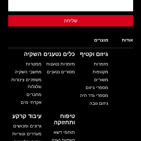
אודות
מוצרים
גיזום וקטיף
כלים נטענים
השקיה
מזמרות
מזמרות נטענות
ממטרות
מקטפות
מסורים נטענים
מחשבי השקיה
משורים
משפכים צינורות
וגלגלות
מספרי גיזום
מחברים
מספרי גדר חיה
אקדחי מים
גיזום גובה
טיפוח
עיבוד קרקע
ותחזוקה
גרזנים ומכושים
תוחמי דשא
מעדרים וטוריות
רשתות הגנה