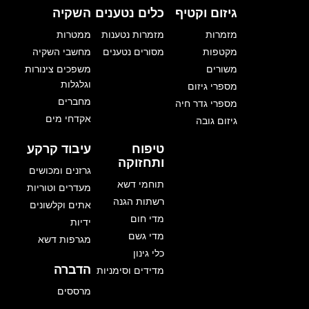
גיזום וקטיף
כלים נטענים
השקיה
מזמרות
מזמרות נטענות
ממטרות
מקטפות
מסורים נטענים
מחשבי השקיה
משורים
משפכים צינורות
וגלגלות
מספרי גיזום
מחברים
מספרי גדר חיה
אקדחי מים
גיזום גובה
טיפוח
עיבוד קרקע
ותחזוקה
גרזנים ומכושים
תוחמי דשא
מעדרים וטוריות
רשתות הגנה
אתים וקלשונים
מדי חום
ידיות
מדי גשם
מגרפות דשא
כלי גינון
הדברה
מדידים וסימניות
מרססים