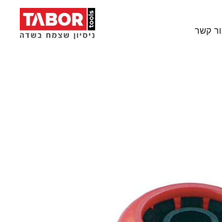
ור קשר
סים