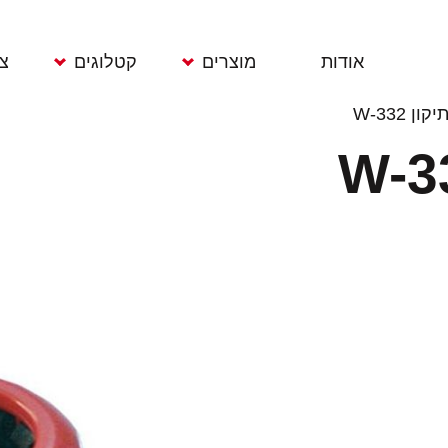
אודות
מוצרים
קטלוגים
צ
ן W-332
ממטרות
תוחמי דשא
גרזנים ומכושים
מרס
מחשבי השקיה
רשתות הגנה
מעדרים וטוריות
משפכים צינורות
מדי חום
אתים וקלשונים
וגלגלות
מדי גשם
ידיות
מחברים
כלי גינון
מגרפות דשא
אקדחי מים
מדידים וסימניות