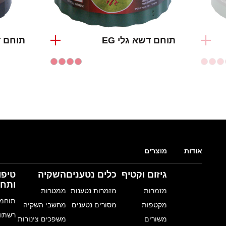
תוחם דשא גלי EG
תוחם ד
אודות
מוצרים
גיזום וקטיף
כלים נטענים
השקיה
טיפו
ותחז
מזמרות
מזמרות נטענות
ממטרות
תוחמי
מקטפות
מסורים נטענים
מחשבי השקיה
רשתות
משורים
משפכים צינורות