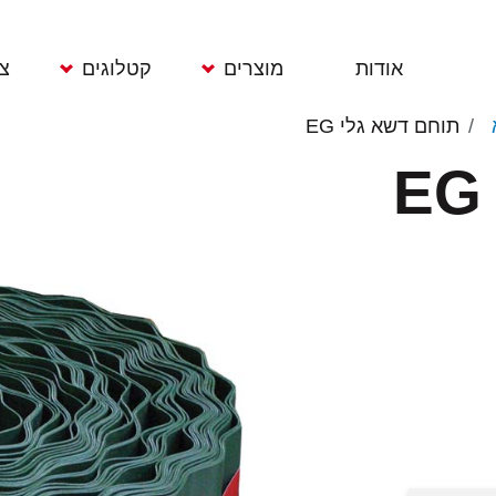
אודות
מוצרים
קטלוגים
צ
תוחם דשא גלי EG
ממטרות
תוחמי דשא
גרזנים ומכושים
מרס
מחשבי השקיה
רשתות הגנה
מעדרים וטוריות
משפכים צינורות
מדי חום
אתים וקלשונים
וגלגלות
מדי גשם
ידיות
מחברים
כלי גינון
מגרפות דשא
אקדחי מים
מדידים וסימניות