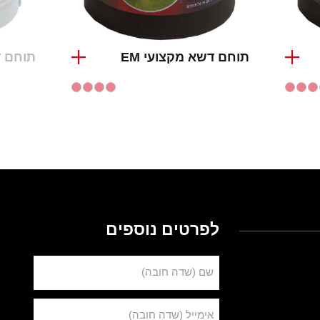
תוחם דשא מקצועי EM
תוחם ד
לפרטים נוספים
שם (שדה חובה)
אימייל (שדה חובה)