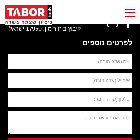
1-800-801-123
info@tabortools.com
קיבוץ בית רימון, 17950 ישראל
לפרטים נוספים
שם (שדה חובה)
אימייל (שדה חובה)
טלפון (שדה חובה)
כתוב את הודעתך כאן ...