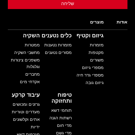
אודות
מוצרים
גיזום וקטיף
כלים נטענים
השקיה
מזמרות
מזמרות נטענות
ממטרות
מקטפות
מסורים נטענים
מחשבי השקיה
משורים
משפכים צינורות
וגלגלות
מספרי גיזום
מחברים
מספרי גדר חיה
אקדחי מים
גיזום גובה
טיפוח
עיבוד קרקע
ותחזוקה
גרזנים ומכושים
תוחמי דשא
מעדרים וטוריות
רשתות הגנה
אתים וקלשונים
מדי חום
ידיות
מדי גשם
מגרפות דשא