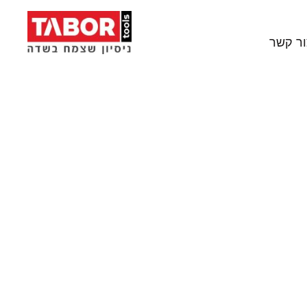
ור קשר
סים