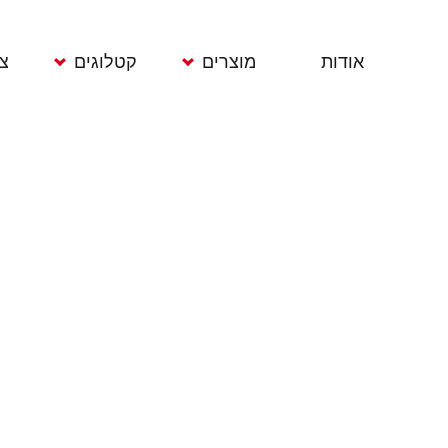
אודות
מוצרים
קטלוגים
צ
ממטרות
תוחמי דשא
גרזנים ומכושים
מרס
מחשבי השקיה
רשתות הגנה
מעדרים וטוריות
משפכים צינורות
מדי חום
אתים וקלשונים
וגלגלות
מדי גשם
ידיות
מחברים
כלי גינון
מגרפות דשא
אקדחי מים
מדידים וסימניות