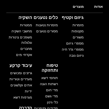
אודות
מוצרים
גיזום וקטיף
כלים נטענים
השקיה
מזמרות
מזמרות נטענות
ממטרות
מקטפות
מסורים נטענים
מחשבי השקיה
משורים
משפכים צינורות
וגלגלות
מספרי גיזום
מחברים
מספרי גדר חיה
אקדחי מים
גיזום גובה
טיפוח
עיבוד קרקע
ותחזוקה
גרזנים ומכושים
תוחמי דשא
מעדרים וטוריות
רשתות הגנה
אתים וקלשונים
מדי חום
ידיות
מדי גשם
מגרפות דשא
כלי גינון
הדברה
מדידים וסימניות