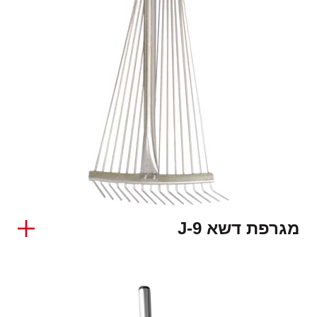
מגרפת דשא J-9